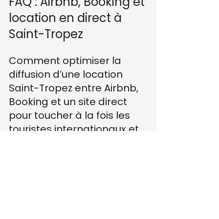
FAQ : Airbnb, Booking et 
location en direct à 
Saint-Tropez
Comment optimiser la 
diffusion d’une location 
Saint-Tropez entre Airbnb, 
Booking et un site direct 
pour toucher à la fois les 
touristes internationaux et 
les Français ?
Le plus efficace est de construire 
un entonnoir en trois étages. 
Airbnb capte l’attention grâce aux 
photos, à la souplesse des séjours 
et aux réglages de prix ; Booking 
attire une demande internationale 