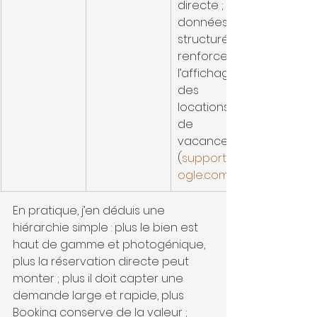
directe ; les 
données 
structurées 
renforcent 
l’affichage 
des 
locations 
de 
vacances. 
(
support.go
ogle.com
En pratique, j’en déduis une 
hiérarchie simple : plus le bien est 
haut de gamme et photogénique, 
plus la réservation directe peut 
monter ; plus il doit capter une 
demande large et rapide, plus 
Booking conserve de la valeur ; 