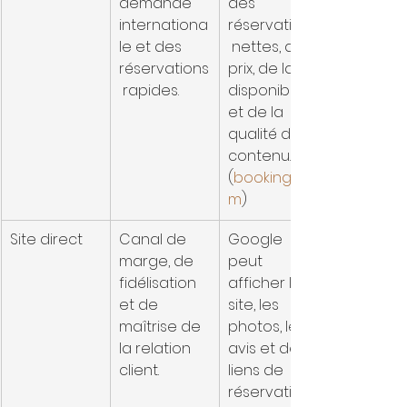
demande 
des 
internationa
réservations
le et des 
 nettes, du 
réservations
prix, de la 
 rapides.
disponibilité 
et de la 
qualité du 
contenu. 
(
booking.co
m
)
Site direct
Canal de 
Google 
marge, de 
peut 
fidélisation 
afficher le 
et de 
site, les 
maîtrise de 
photos, les 
la relation 
avis et des 
client.
liens de 
réservation 