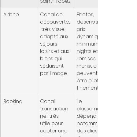
Saint-Tropez
Airbnb
Canal de 
Photos, 
découverte,
description, 
 très visuel, 
prix 
adapté aux 
dynamique, 
séjours 
minimum 
loisirs et aux 
nights et 
biens qui 
remises 
séduisent 
mensuelles 
par l’image.
peuvent 
être pilotés 
finement.
Booking
Canal 
Le 
transaction
classement 
nel, très 
dépend 
utile pour 
notamment 
capter une 
des clics, 