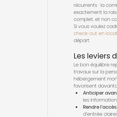
récurrents : la com
exactement la rais
complet, et non c
Si vous voulez cadr
check-out en locat
départ.
Les leviers 
Le bon équilibre re
travaux sur la pers
hébergement montr
favorisent davantag
Anticiper avant 
les informatio
Rendre l’accès 
d’entrée claire