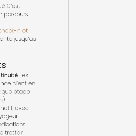
é. C’est 
n parcours 
check-in et 
rente jusqu’au 
ts
tinuité
. Les 
nce client en 
aque étape 
m
)
natif, avec 
yageur.
ndications 
 trottoir.