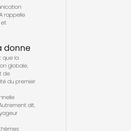
nication 
LA rappelle 
 et 
la donne
t que la 
on globale, 
t de 
lité du premier 
nnelle 
Autrement dit, 
oyageur 
 thèmes 