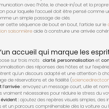
munication avec l’hôte, le check-in/out et la propret
on pour laquelle l’accueil doit être pensé comme u
omme un simple passage de clés.
er cette séquence de bout en bout, l’article sur le 
ion saisonnière
 aide à construire une arrivée cohé
d’un accueil qui marque les espri
pose sur trois mots : 
clarté
, 
personnalisation
 et 
con
onnalisation des réponses des hôtes et sur l’expérie
ent qu’un discours adapté et une attention à ch
e de réservations et de fidélité. (
sciencedirect.co
l’arrivée :
 envoyez un message court, utile et nomi
ns vraiment nécessaires pour réduire le stress du vo
évident :
 ajoutez des repères visuels simples, des i
s et un parcours compréhensible dès la voiture ou le