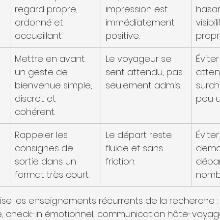
regard propre, 
impression est 
hasar
ordonné et 
immédiatement 
visibil
accueillant.
positive.
propr
Mettre en avant 
Le voyageur se 
Éviter
e
un geste de 
sent attendu, pas 
atten
bienvenue simple, 
seulement admis.
surch
discret et 
peu ut
cohérent.
Rappeler les 
Le départ reste 
Évite
consignes de 
fluide et sans 
dema
sortie dans un 
friction.
dépar
format très court.
nomb
étise les enseignements récurrents de la recherche :
e, check-in émotionnel, communication hôte-voyag