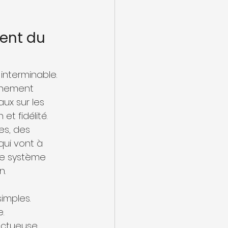
ent du 
interminable. 
nnement 
ux sur les 
et fidélité.
es, des 
ui vont à 
re système 
n.
imples.
.
ectueuse.