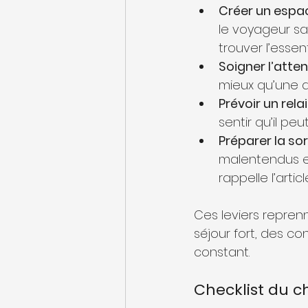
Créer un espace
le voyageur sa
trouver l’essent
Soigner l’atte
mieux qu’une 
Prévoir un rela
sentir qu’il pe
Préparer la sort
malentendus e
rappelle l’arti
Ces leviers repren
séjour fort, des c
constant.
Checklist du 