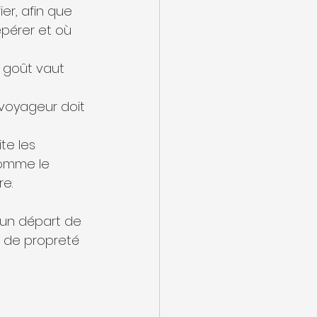
ier, afin que 
pérer et où 
 goût vaut 
voyageur doit 
te les 
comme le 
re.
 un départ de 
u de propreté 