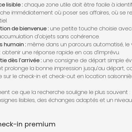
 lisible :
 chaque zone utile doit être facile à identif
che immédiatement où poser ses affaires, où se re
iel.
ntion de bienvenue :
 une petite touche choisie avec
accumulation d’objets sans cohérence.
is humain :
 même dans un parcours automatisé, le 
ut obtenir une réponse rapide en cas d’imprévu.
ie dès l’arrivée :
 une consigne de départ simple évi
t prolonge la bonne impression jusqu’au départ, 
cle sur le check-in et check-out en location saisonniè
nent ce que la recherche souligne le plus souvent :
onsignes lisibles, des échanges adaptés et un nivea
check-in premium