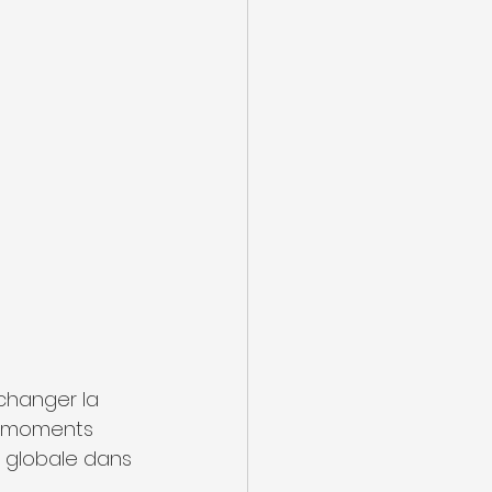
changer la 
es moments 
n globale dans 