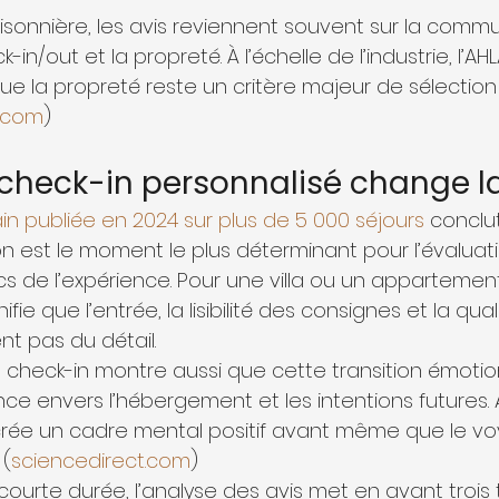
aisonnière, les avis reviennent souvent sur la commu
k-in/out et la propreté. À l’échelle de l’industrie, l’AH
que la propreté reste un critère majeur de sélection
.com
)
 check-in personnalisé change 
in publiée en 2024 sur plus de 5 000 séjours
 conclu
n est le moment le plus déterminant pour l’évaluati
cs de l’expérience. Pour une villa ou un appartemen
fie que l’entrée, la lisibilité des consignes et la qua
t pas du détail.
e check-in montre aussi que cette transition émotio
nce envers l’hébergement et les intentions futures. 
 crée un cadre mental positif avant même que le v
 (
sciencedirect.com
)
 courte durée, l’analyse des avis met en avant trois