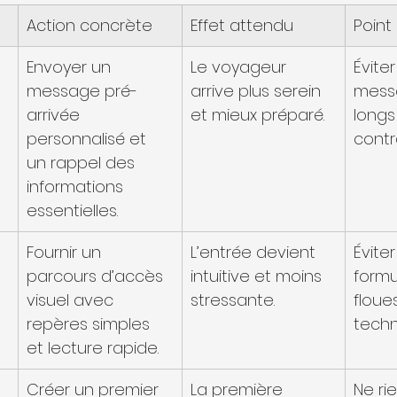
Action concrète
Effet attendu
Point
Envoyer un 
Le voyageur 
Éviter
message pré-
arrive plus serein 
mess
arrivée 
et mieux préparé.
longs
personnalisé et 
contr
un rappel des 
informations 
essentielles.
Fournir un 
L’entrée devient 
Éviter
parcours d’accès 
intuitive et moins 
formu
visuel avec 
stressante.
floue
repères simples 
techn
et lecture rapide.
Créer un premier 
La première 
Ne rie