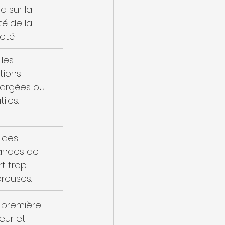
d sur la 
ité de la 
eté.
 les 
tions 
argées ou 
iles.
r des 
ndes de 
t trop 
reuses.
 première 
eur et 