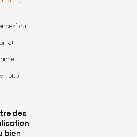
ion 2022)
.
gences) au 
en et 
enance 
ion plus 
tre des 
lisation 
u bien 