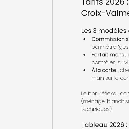
Tarifs 2026
Croix-Valme
Les 3 modèles 
Commission sur
périmètre “gest
Forfait mensu
contrôles, suivi)
À la carte
 : ch
main sur la co
Le bon réflexe : c
(ménage, blanchisse
techniques).
Tableau 2026 :