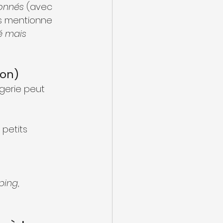
onnés
 (avec 
es mentionne 
é mais 
son)
gerie peut 
 petits 
ping
, 