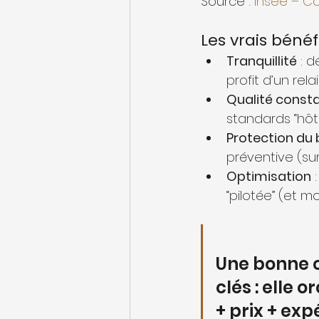
Source : 
Insee – Co
Les vrais bénéf
Tranquillité
 : 
profit d’un relai
Qualité const
standards “hôte
Protection du 
préventive (sur
Optimisation
 
“pilotée” (et mo
Une bonne c
clés : elle
+ prix + ex