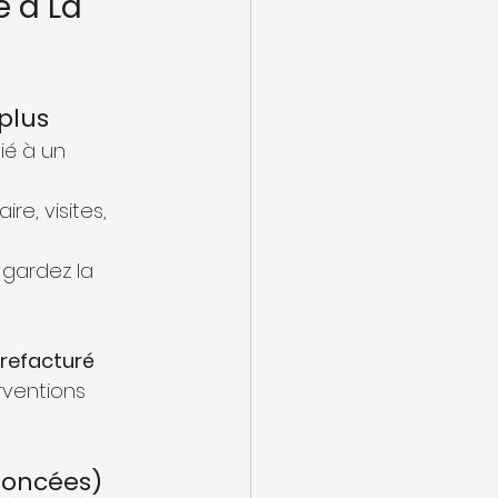
 à La 
plus
ié à un 
e, visites, 
 gardez la 
 refacturé
rventions 
noncées)