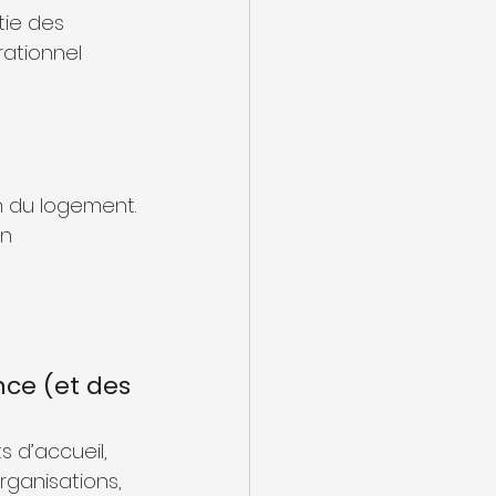
tie des 
rationnel 
on du logement.
n 
ce (et des 
s d’accueil, 
ganisations, 