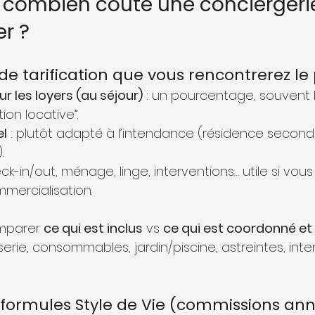
 : combien coûte une conciergerie
r ?
de tarification que vous rencontrerez le 
 les loyers (au séjour)
 : un pourcentage, souvent l
ion locative”.
el
 : plutôt adapté à l’intendance (résidence secondair
.
eck-in/out, ménage, linge, interventions… utile si vous
mmercialisation.
omparer 
ce qui est inclus
 vs 
ce qui est coordonné et
rie, consommables, jardin/piscine, astreintes, inte
 formules Style de Vie (commissions an