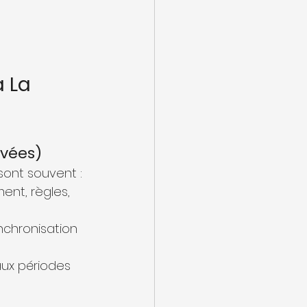
 La 
ivées)
 sont souvent :
ent, règles, 
nchronisation 
aux périodes 