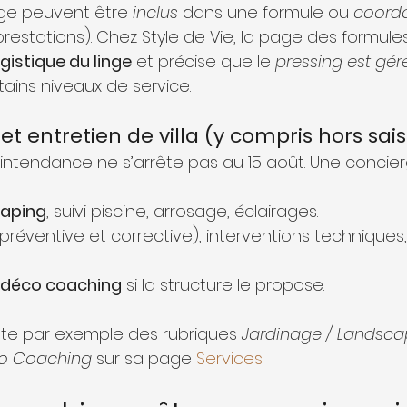
nge peuvent être 
inclus
 dans une formule ou 
coord
prestations). Chez Style de Vie, la page des formul
ogistique du linge
 et précise que le 
pressing est gér
rtains niveaux de service.
t entretien de villa (y compris hors sai
l’intendance ne s’arrête pas au 15 août. Une concier
caping
, suivi piscine, arrosage, éclairages.
(préventive et corrective), interventions techniques,
déco coaching
 si la structure le propose.
nte par exemple des rubriques 
Jardinage / Landsca
o Coaching
 sur sa page 
Services
.