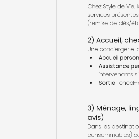
Chez Style de Vie, l
services présentés
(remise de clés/éta
2) Accueil, ch
Une conciergerie l
Accueil person
Assistance pen
intervenants si
Sortie
 : check
3) Ménage, lin
avis)
Dans les destination
consommables) cond