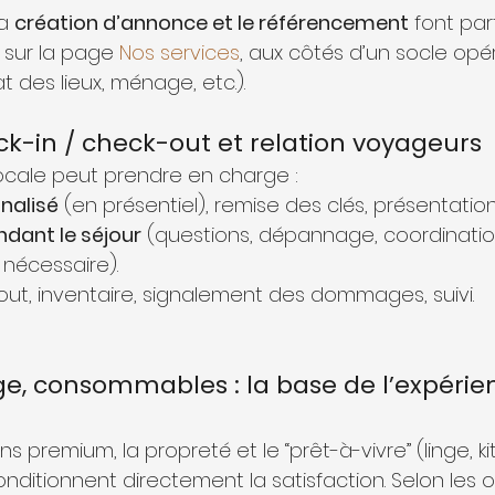
a 
création d’annonce et le référencement
 font par
 sur la page 
Nos services
, aux côtés d’un socle opé
t des lieux, ménage, etc.).
eck-in / check-out et relation voyageurs
ocale peut prendre en charge :
nalisé
 (en présentiel), remise des clés, présentati
dant le séjour
 (questions, dépannage, coordinatio
 nécessaire).
-out, inventaire, signalement des dommages, suivi.
ge, consommables : la base de l’expérien
s premium, la propreté et le “prêt-à-vivre” (linge, kit
itionnent directement la satisfaction. Selon les or