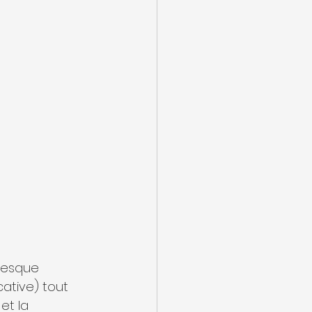
presque 
ative) tout 
et la 