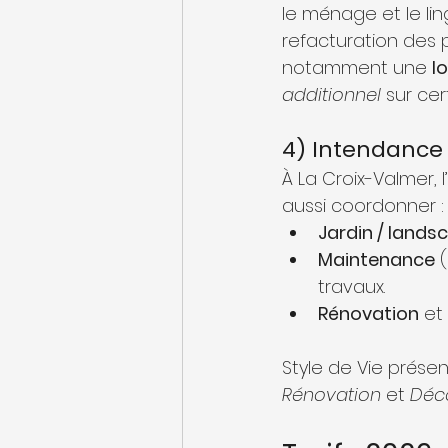
le ménage et le li
refacturation des 
notamment une 
l
additionnel
 sur ce
4) Intendance e
À La Croix-Valmer, 
aussi coordonner :
Jardin / lands
Maintenance
 
travaux.
Rénovation
 et 
Style de Vie prése
Rénovation
 et 
Déc