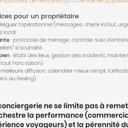
mparateur de territoires (La Croix-Valmer, populat
ices pour un propriétaire
déléguer l’opérationnel (messages, check-in/out, ur
s local.
ante
 : protocole de ménage, contrôle, suivi d’entreti
liers” si souhaité.
bien
 : états des lieux, gestion des incidents, maint
tout hors saison).
: meilleure diffusion, calendrier mieux rempli, tarificat
ins au feeling).
onciergerie ne se limite pas à remet
 orchestre la performance (commercia
périence voyageurs) et la pérennité d