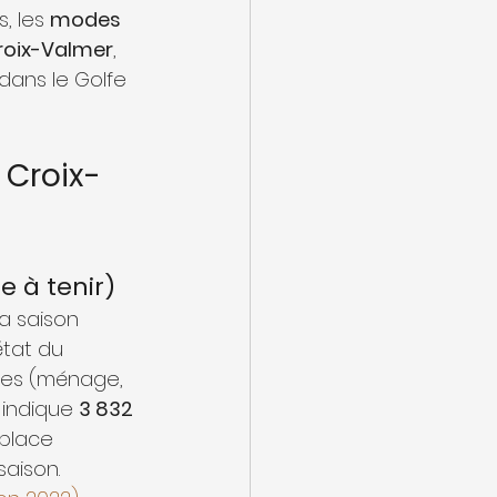
, les 
modes 
Croix-Valmer
, 
dans le Golfe 
 Croix-
e à tenir)
a saison 
état du 
ires (ménage, 
 indique 
3 832 
 place 
saison.