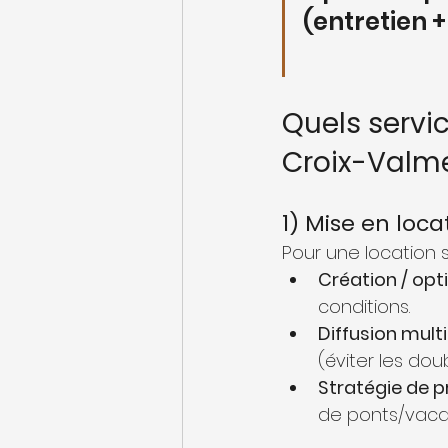
(entretien +
Quels servi
Croix-Valme
1) Mise en loca
Pour une location s
Création / op
conditions.
Diffusion mult
(éviter les dou
Stratégie de pr
de ponts/vaca