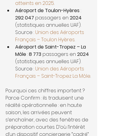
atteints en 2025
.
Aéroport de Toulon-Hyères
 : 
292 047
 passagers en 
2024
(statistiques annuelles UAF). 
Source : 
Union des Aéroports 
Français – Toulon Hyères
.
Aéroport de Saint-Tropez – La 
Môle
 : 
8 773
 passagers en 
2024
(statistiques annuelles UAF). 
Source : 
Union des Aéroports 
Français – Saint-Tropez La Môle
.
Pourquoi ces chiffres importent ? 
Parce Confirm : ils traduisent une 
réalité opérationnelle : en haute 
saison, les arrivées peuvent 
s’enchaîner, avec des fenêtres de 
préparation courtes. D’où l’intérêt 
d’un dispositif conciergerie “cadré” 