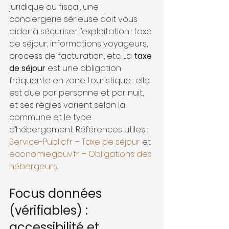
juridique ou fiscal, une 
conciergerie sérieuse doit vous 
aider à sécuriser l’exploitation : taxe 
de séjour, informations voyageurs, 
process de facturation, etc. La 
taxe 
de séjour
 est une obligation 
fréquente en zone touristique : elle 
est due par personne et par nuit, 
et ses règles varient selon la 
commune et le type 
d’hébergement. Références utiles : 
Service-Public.fr – Taxe de séjour
 et 
economie.gouv.fr – Obligations des 
hébergeurs
.
Focus données 
(vérifiables) : 
accessibilité et 