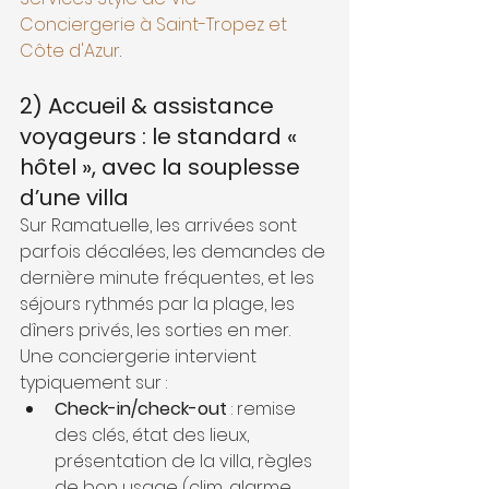
Conciergerie à Saint-Tropez et 
Côte d'Azur
.
2) Accueil & assistance 
voyageurs : le standard « 
hôtel », avec la souplesse 
d’une villa
Sur Ramatuelle, les arrivées sont 
parfois décalées, les demandes de 
dernière minute fréquentes, et les 
séjours rythmés par la plage, les 
dîners privés, les sorties en mer. 
Une conciergerie intervient 
typiquement sur :
Check-in/check-out
 : remise 
des clés, état des lieux, 
présentation de la villa, règles 
de bon usage (clim, alarme, 