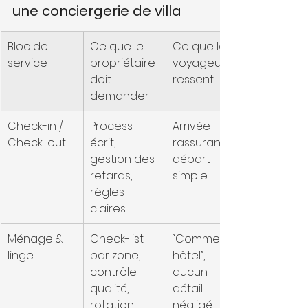
une conciergerie de villa
Bloc de 
Ce que le 
Ce que le 
service
propriétaire 
voyageur 
doit 
ressent
demander
Check-in / 
Process 
Arrivée 
Check-out
écrit, 
rassurante, 
gestion des 
départ 
retards, 
simple
règles 
claires
Ménage & 
Check-list 
“Comme un 
linge
par zone, 
hôtel”, 
contrôle 
aucun 
qualité, 
détail 
rotation 
négligé