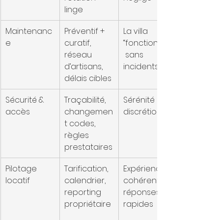
linge
Maintenanc
Préventif + 
La villa 
e
curatif, 
“fonctionne”,
réseau 
 sans 
d’artisans, 
incidents
délais cibles
Sécurité & 
Traçabilité, 
Sérénité et 
accès
changemen
discrétion
t codes, 
règles 
prestataires
Pilotage 
Tarification, 
Expérience 
locatif
calendrier, 
cohérente, 
reporting 
réponses 
propriétaire
rapides