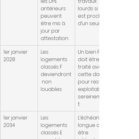
les DPE 
travaux 
antérieurs 
lourds si elle 
peuvent 
est proche 
être mis à 
d’un seuil.
jour par 
attestation.
1er janvier 
Les 
Un bien F 
2028
logements 
doit être 
classés F 
traité avant 
deviendront
cette date 
 non 
pour rester 
louables.
exploitable 
sereinemen
t.
1er janvier 
Les 
L’échéance 
2034
logements 
longue doit 
classés E 
être 