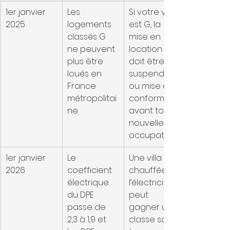
1er janvier 
Les 
Si votre villa 
2025
logements 
est G, la 
classés G 
mise en 
ne peuvent 
location 
plus être 
doit être 
loués en 
suspendue 
France 
ou mise en 
métropolitai
conformité 
ne.
avant toute 
nouvelle 
occupation.
1er janvier 
Le 
Une villa 
2026
coefficient 
chauffée à 
électrique 
l’électricité 
du DPE 
peut 
passe de 
gagner une 
2,3 à 1,9 et 
classe sans 