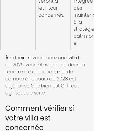
seront à 
intégrée 
leur tour 
dès 
concernés.
maintenant 
à la 
stratégie 
patrimonial
e.
À retenir :
 si vous louez une villa F 
en 2026, vous êtes encore dans la 
fenêtre d’exploitation, mais le 
compte à rebours de 2028 est 
déjà lancé. Si le bien est G, il faut 
agir tout de suite.
Comment vérifier si 
votre villa est 
concernée