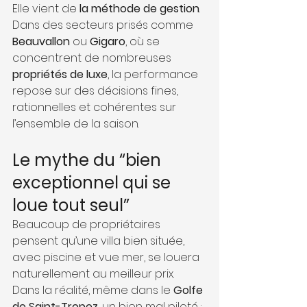
Elle vient de 
la méthode de gestion
.
Dans des secteurs prisés comme 
Beauvallon
 ou 
Gigaro
, où se 
concentrent de nombreuses 
propriétés de luxe
, la performance 
repose sur des décisions fines, 
rationnelles et cohérentes sur 
l’ensemble de la saison.
Le mythe du “bien 
exceptionnel qui se 
loue tout seul”
Beaucoup de propriétaires 
pensent qu’une villa bien située, 
avec piscine et vue mer, se louera 
naturellement au meilleur prix.
Dans la réalité, même dans le 
Golfe 
de Saint-Tropez
, un bien mal piloté :