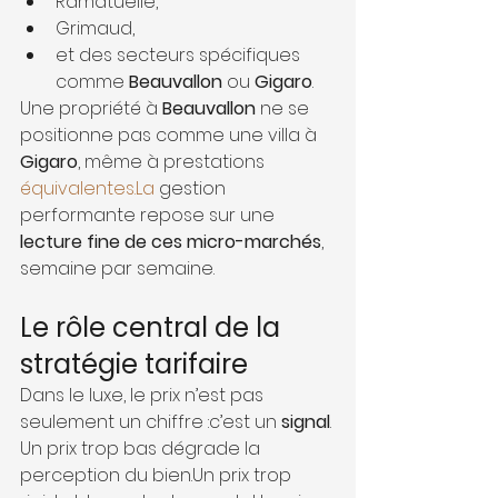
Ramatuelle,
Grimaud,
et des secteurs spécifiques 
comme 
Beauvallon
 ou 
Gigaro
.
Une propriété à 
Beauvallon
 ne se 
positionne pas comme une villa à 
Gigaro
, même à prestations 
équivalentes.La
 gestion 
performante repose sur une 
lecture fine de ces micro-marchés
, 
semaine par semaine.
Le rôle central de la 
stratégie tarifaire
Dans le luxe, le prix n’est pas 
seulement un chiffre :c’est un 
signal
.
Un prix trop bas dégrade la 
perception du bien.Un prix trop 