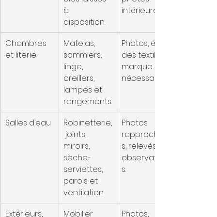
à 
intérieures.
disposition.
Chambres 
Matelas, 
Photos, état 
et literie
sommiers, 
des textiles, 
linge, 
marque si 
oreillers, 
nécessaire.
lampes et 
rangements.
Salles d’eau
Robinetterie,
Photos 
 joints, 
rapprochée
miroirs, 
s, relevés et 
sèche-
observation
serviettes, 
s.
parois et 
ventilation.
Extérieurs, 
Mobilier 
Photos, 