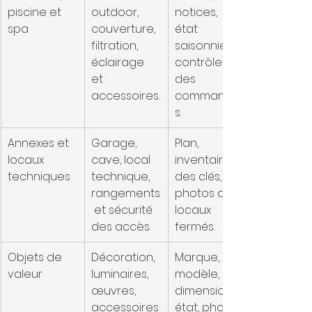
piscine et 
outdoor, 
notices, 
spa
couverture, 
état 
filtration, 
saisonnier, 
éclairage 
contrôle 
et 
des 
accessoires.
commande
s.
Annexes et 
Garage, 
Plan, 
locaux 
cave, local 
inventaire 
techniques
technique, 
des clés, 
rangements
photos des 
 et sécurité 
locaux 
des accès.
fermés.
Objets de 
Décoration, 
Marque, 
valeur
luminaires, 
modèle, 
œuvres, 
dimensions, 
accessoires
état, photo 