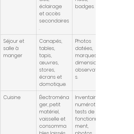
éclairage 
badges.
et accès 
secondaires
.
Séjour et 
Canapés, 
Photos 
salle à 
tables, 
datées, 
manger
tapis, 
marques, 
œuvres, 
dimensions, 
stores, 
observation
écrans et 
s.
domotique.
Cuisine
Électroména
Inventaire 
ger, petit 
numéroté, 
matériel, 
tests de 
vaisselle et 
fonctionne
consomma
ment, 
bles laissés 
photos 