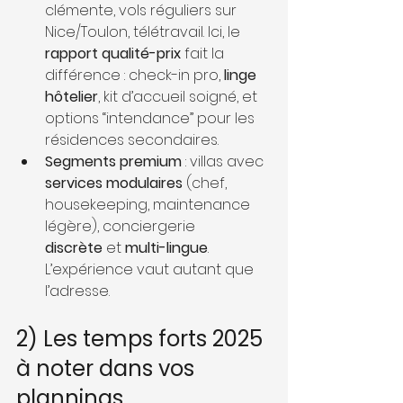
clémente, vols réguliers sur 
Nice/Toulon, télétravail. Ici, le 
rapport qualité-prix
 fait la 
différence : check-in pro, 
linge 
hôtelier
, kit d’accueil soigné, et 
options “intendance” pour les 
résidences secondaires.
Segments premium
 : villas avec 
services modulaires
 (chef, 
housekeeping, maintenance 
légère), conciergerie 
discrète
 et 
multi-lingue
. 
L’expérience vaut autant que 
l’adresse.
2) Les temps forts 2025 
à noter dans vos 
plannings