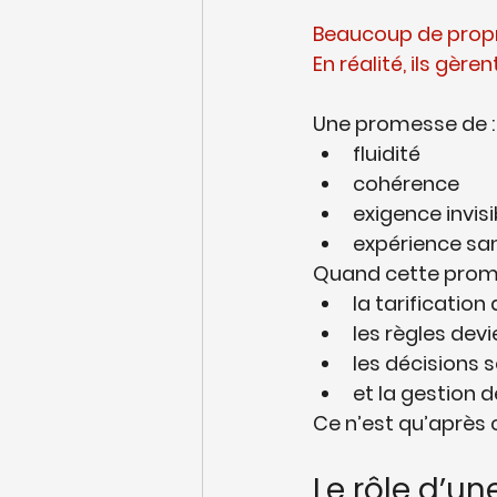
Beaucoup de propri
En réalité, ils gèr
Une promesse de :
fluidité
cohérence
exigence invisi
expérience san
Quand cette prome
la tarification
les règles dev
les décisions 
et la gestion d
Ce n’est qu’après c
Le rôle d’u