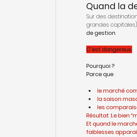
Quand la d
Sur des destinatio
grandes capitales)
de gestion
.
C’est dangereux.
Pourquoi ?
Parce que 
:
le marché com
la saison masq
les comparaiso
Résultat :Le bien 
Et quand le marché
faiblesses appara