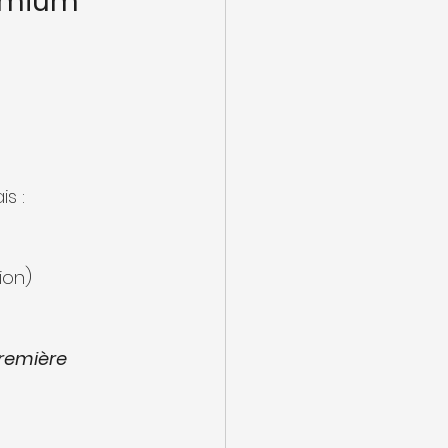
emium”
s :
tion)
remière 