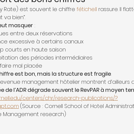
y Rate) est souvent le chiffre 
fétiche.Il
 rassure. Il flat
 va bien”.
eut masquer
 :
ues entre deux réservations
e excessive à certains canaux
op courts en haute saison
itation des périodes intermédiaires
rifaire mal placée
chiffre est bon, mais la structure est fragile
.
revenue management hôtelier montrent d’ailleurs 
lée de l’ADR dégrade souvent le RevPAR à moyen te
ornell.edu/centers/chr/research-publications/?
gpt.com
(Source : Cornell School of Hotel Administrat
ue Management research)