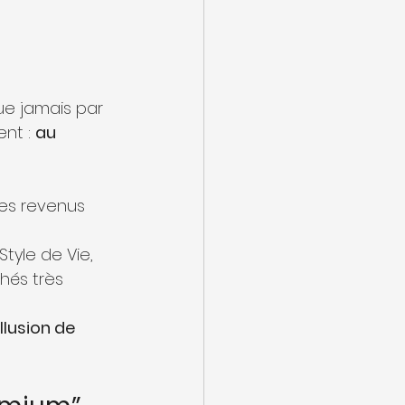
e jamais par 
nt : 
au 
des revenus 
tyle de Vie, 
hés très 
’illusion de 