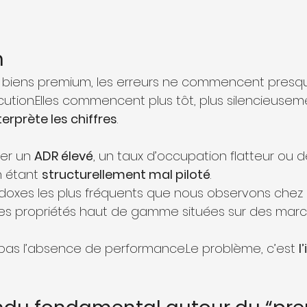
n
e biens premium, les erreurs ne commencent presqu
tion.Elles commencent plus tôt, plus silencieuseme
erprète les chiffres
.
er un 
ADR élevé
, un taux d’occupation flatteur ou 
 étant 
structurellement mal piloté
.
adoxes les plus fréquents que nous observons chez S
 des propriétés haut de gamme situées sur des marc
pas l’absence de performance.Le problème, c’est 
l