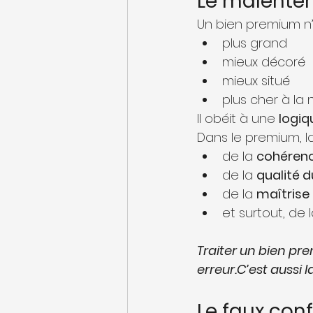
Le malente
Un bien premium n’
plus grand
mieux décoré
mieux situé
plus cher à la n
Il obéit à une 
logiq
Dans le premium, la
de la 
cohérence
de la 
qualité 
de la 
maîtrise
et surtout, de l
Traiter un bien pr
erreur.C’est aussi 
Le faux conf