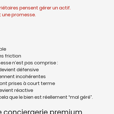
étaires pensent gérer un actif. 
ent une promesse.
ble
s friction
sse n’est pas comprise :
 devient défensive
iennent incohérentes
sont prises à court terme
evient réactive
ela que le bien est réellement “mal géré”.
ne conciergerie premium