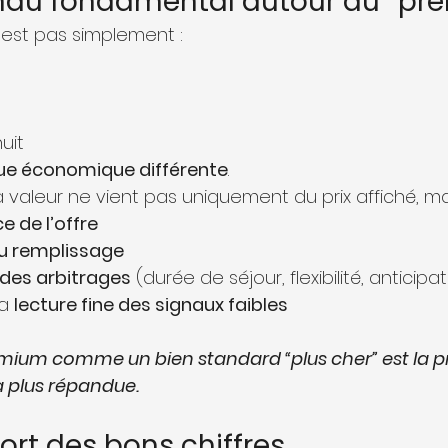
ndu fondamental autour du “pr
est pas simplement :
uit
ue économique différente
.
 valeur ne vient pas uniquement du prix affiché, mai
 de l’offre
du remplissage
 des arbitrages
 (durée de séjour, flexibilité, anticipa
a 
lecture fine des signaux faibles
emium comme un bien standard “plus cher” est la p
la plus répandue.
ort des bons chiffres