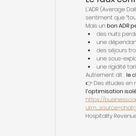
L’ADR (Average Dail
sentiment que “tout
Mais un 
bon ADR p
des nuits perd
une dépendanc
des séjours tr
une sous-explo
une rigidité ta
Autrement dit : 
le 
👉 Des études en 
l’optimisation iso
https://business.c
utm_source=chat
Hospitality Reven