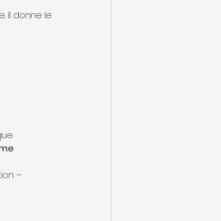
te. Il donne le 
que 
rme 
ion – 