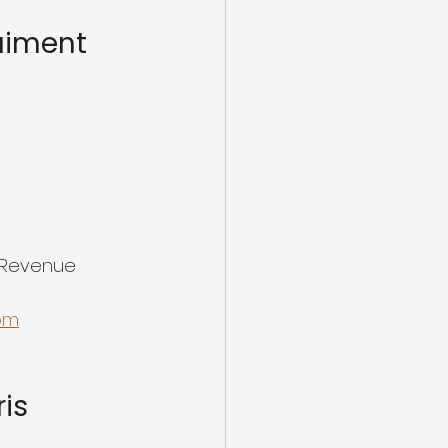
aiment
 Revenue 
com
is