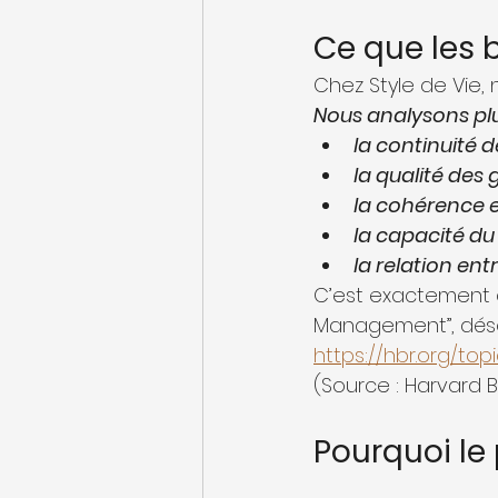
Ce que les 
Chez Style de Vie,
Nous analysons plu
la continuité 
la qualité des
la cohérence e
la capacité du 
la relation en
C’est exactement
Management”, déso
https://hbr.org/to
(Source : Harvard B
Pourquoi le