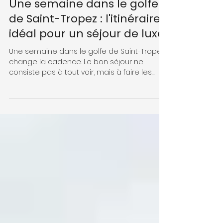
il y a 5 heures
Une semaine dans le golfe
de Saint-Tropez : l'itinéraire
idéal pour un séjour de luxe
Une semaine dans le golfe de Saint-Tropez
change la cadence. Le bon séjour ne
consiste pas à tout voir, mais à faire les
bons choix au bon moment. Entre Saint-
Tropez, Ramatuelle, Pampelonne et les
villages de hauteur, l’itinéraire idéal alterne
mer, ruelles et dîners choisis. Ramatuelle
surplombe des vignobles qui descendent
vers Pampelonne, longue de 4,5 kilomètres,
et le golfe reste l’un des visages les plus
séduisants de la Côte d’Azur.
(sainttropeztourisme.com) Le village