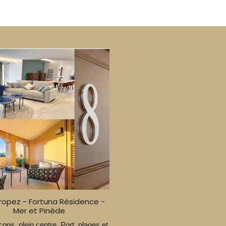
Tropez - Fortuna Résidence -
Mer et Pinède
cons, plein centre. Port, plages et