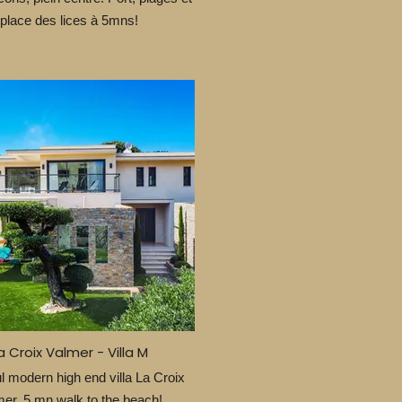
place des lices à 5mns!
a Croix Valmer - Villa M
l modern high end villa La Croix
Valmer, 5 mn walk to the beach!