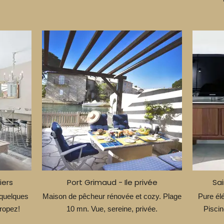
iers
Port Grimaud - Ile privée
Sai
 quelques
Maison de pêcheur rénovée et cozy. Plage
Pure él
ropez!
10 mn. Vue, sereine, privée.
Piscin