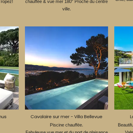
Tropez!
chauffée & vue mer 180° Proche du centre
ville.
hus
Cavalaire sur mer - Villa Bellevue
L
Piscine chauffée.
Beautifu
Fabuleuse vue mer et du port de plaisance