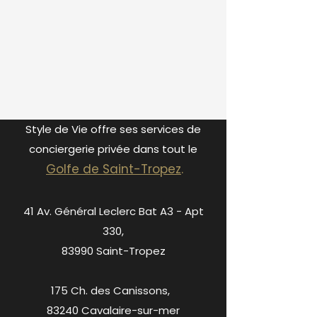
Style de Vie offre ses services de
conciergerie privée dans tout le
Golfe de S
ain
t-Tropez
.
41 Av. Général Leclerc Bat A3 - Apt
330,
83990 Saint-Tropez
175 Ch. des Canissons,
83240 Cavalaire-sur-mer