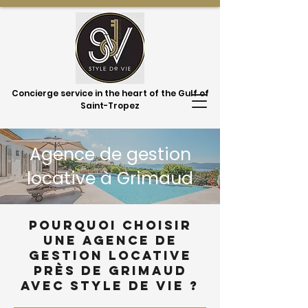
Concierge service in the heart of the Gulf of
Saint-Tropez
Agence de gestion
locative à Grimaud
Pourquoi choisir
une agence de
gestion locative
près de Grimaud
avec Style de Vie ?