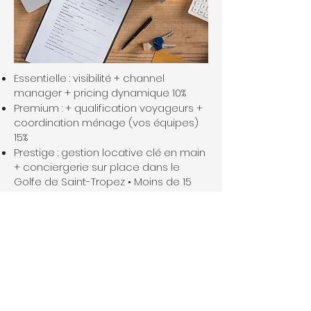
Essentielle : visibilité + channel
manager + pricing dynamique 10%
Premium : + qualification voyageurs +
coordination ménage (vos équipes)
15%
Prestige : gestion locative clé en main
+ conciergerie sur place dans le
Golfe de Saint-Tropez • Moins de 15
nuitées 20 % H.T. • 15 à 28 nuitées : 18 %
H.T. • Plus de 29 nuitées : 16 % H.T.
Nos formules en détails
04