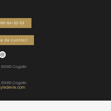
-66-84-20-03
re de contact
, 83310 Cogolin
, 83310 Cogolin
tyledevie.com