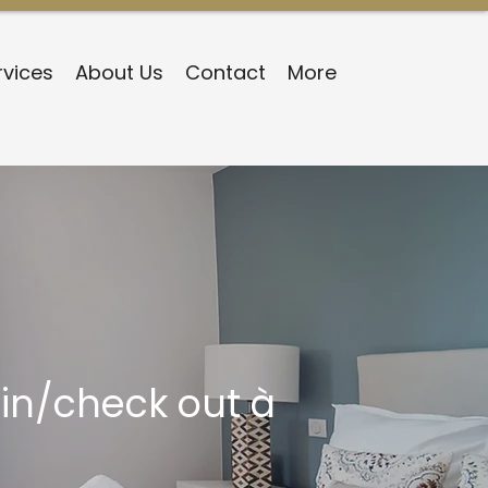
rvices
About Us
Contact
More
in/check out à