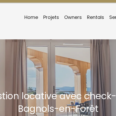
Home
Projets
Owners
Rentals
Se
tion locative avec check-
Bagnols-en-Forêt