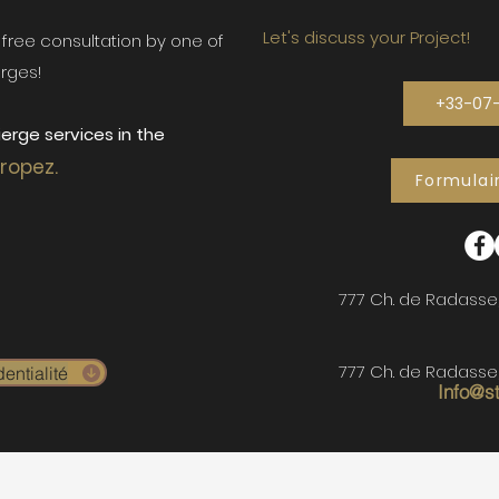
Let's discuss your Project!
ur free consultation by one of
rges!
+33-07
erge services in the
Tropez.
Formulai
777 Ch. de Radasse
777 Ch. de Radasse
entialité
Info@s