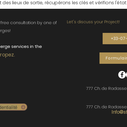
des lieux de sortie, récupérons les clés et vérifions l'éta
Let's discuss your Project!
ur free consultation by one of
rges!
+33-07
erge services in the
Tropez.
Formulai
777 Ch. de Radasse
777 Ch. de Radasse
entialité
Info@s