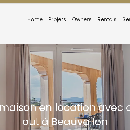
Home
Projets
Owners
Rentals
Se
a/maison en location avec
out à Beauvallon