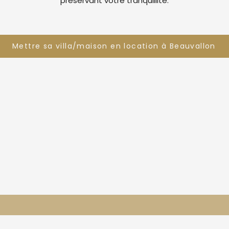
préservant votre tranquillité.
Mettre sa villa/maison en location à Beauvallon