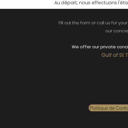
Au départ, nous effectuons l'état 
Fill out the form or call us for yo
our concie
We offer our private conci
Gulf of St 
Politique de Confid