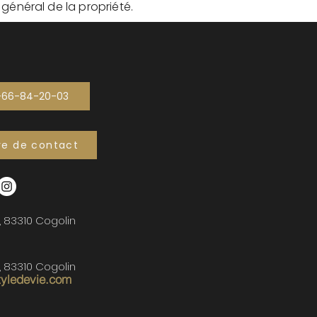
t général de la propriété.
-66-84-20-03
re de contact
, 83310 Cogolin
, 83310 Cogolin
tyledevie.com