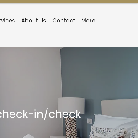
rvices
About Us
Contact
More
 check-in/check