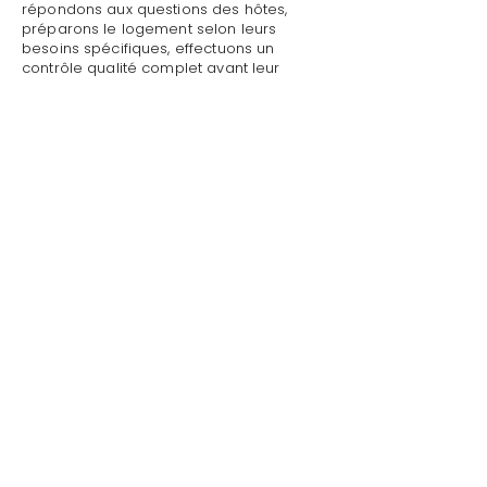
répondons aux questions des hôtes,
préparons le logement selon leurs
besoins spécifiques, effectuons un
contrôle qualité complet avant leur
arrivée.
Mettre sa villa/maison en location avec
revenu management à Beauvallon : Style
de Vie assure un accueil personnalisé
avec présentation détaillée du logement,
remise des clés et des accès, explication
du fonctionnement des équipements
(climatisation, piscine, système audio,
WiFi).
Mettre sa villa/maison en location avec
revenu management à Beauvallon par
Style de Vie est une garantie pour toute
demande : dépannage technique,
recommandations de restaurants,
organisation d'activités, livraison de
courses.
Au départ, nous effectuons l'état des
lieux de sortie, récupérons les clés et