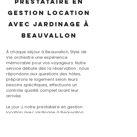
prestataire en
gestion location
avec jardinage à
Beauvallon
À chaque séjour à Beauvallon, Style de
Vie orchestre une expérience
mémorable pour vos voyageurs. Notre
service débute dès la réservation : nous
répondons aux questions des hôtes,
préparons le logement selon leurs
besoins spécifiques, effectuons un
contrôle qualité complet avant leur
arrivée.
Le jour J, notre prestataire en gestion
location avec jardinage à Beauvallon
assure un accueil personnalisé avec
présentation détaillée du logement,
remise des clés et des accès, explication
du fonctionnement des équipements