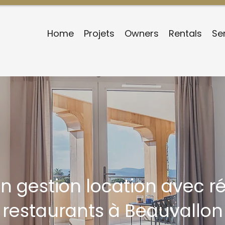
Home
Projets
Owners
Rentals
Se
en gestion location avec r
restaurants à Beauvallon