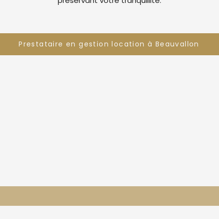
préservant votre tranquillité.
Prestataire en gestion location à Beauvallon