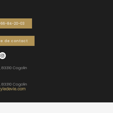
-66-84-20-03
re de contact
, 83310 Cogolin
, 83310 Cogolin
tyledevie.com