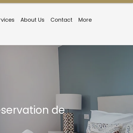
rvices
About Us
Contact
More
éservation de