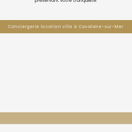
préservant votre tranquillité.
Conciergerie location villa à Cavalaire-sur-Mer