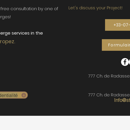
Let's discuss your Project!
ur free consultation by one of
rges!
+33-07
erge services in the
Tropez.
Formulai
777 Ch. de Radasse
777 Ch. de Radasse
entialité
Info@s