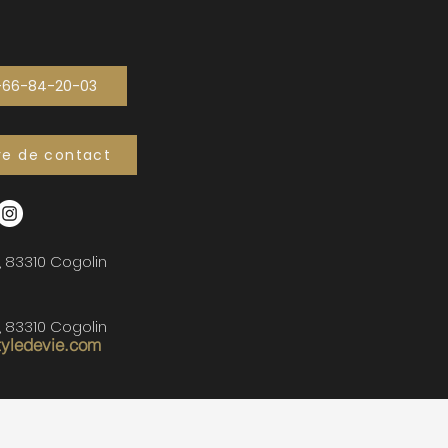
-66-84-20-03
re de contact
, 83310 Cogolin
, 83310 Cogolin
tyledevie.com