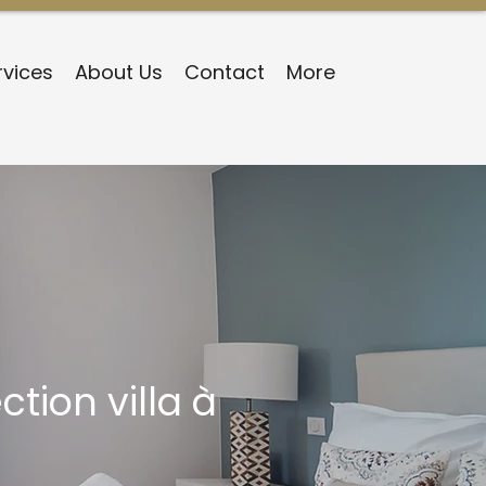
rvices
About Us
Contact
More
ction villa à