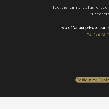
Fill out the form or call us for yo
our concie
We offer our private conci
Gulf of St 
Politique de Confid