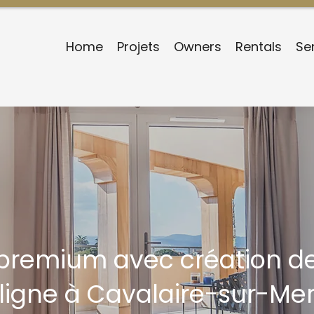
Home
Projets
Owners
Rentals
Se
 premium avec création de
ligne à Cavalaire-sur-Me