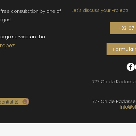
Let's discuss your Project!
ur free consultation by one of
rges!
+33-07
erge services in the
Tropez.
Formulai
777 Ch. de Radasse
777 Ch. de Radasse
entialité
Info@s