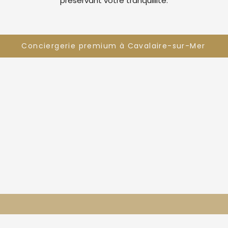
préservant votre tranquillité.
Conciergerie premium à Cavalaire-sur-Mer