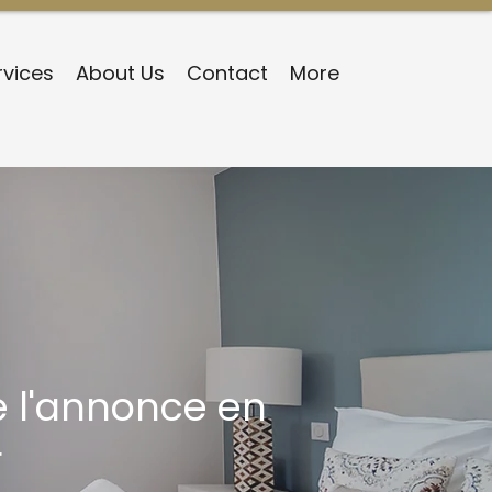
rvices
About Us
Contact
More
 l'annonce en
r