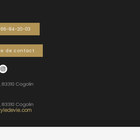
-66-84-20-03
re de contact
, 83310 Cogolin
, 83310 Cogolin
tyledevie.com