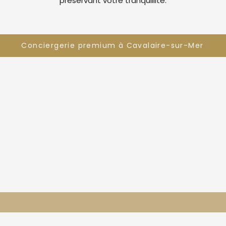
préservant votre tranquillité.
Conciergerie premium à Cavalaire-sur-Mer