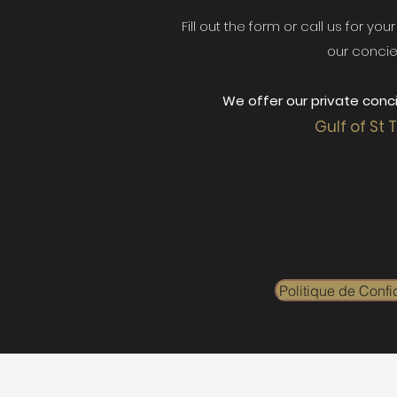
Fill out the form or call us for yo
our concie
We offer our private conci
Gulf of St 
Politique de Confid