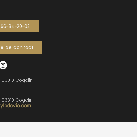
-66-84-20-03
re de contact
, 83310 Cogolin
, 83310 Cogolin
tyledevie.com