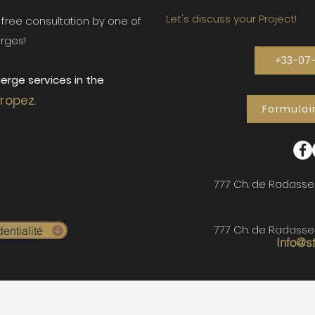
Let's discuss your Project!
ur free consultation by one of
rges!
+33-07
erge services in the
Tropez.
Formulai
777 Ch. de Radasse
777 Ch. de Radasse
entialité
Info@s