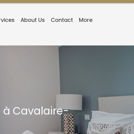
rvices
About Us
Contact
More
 à Cavalaire-