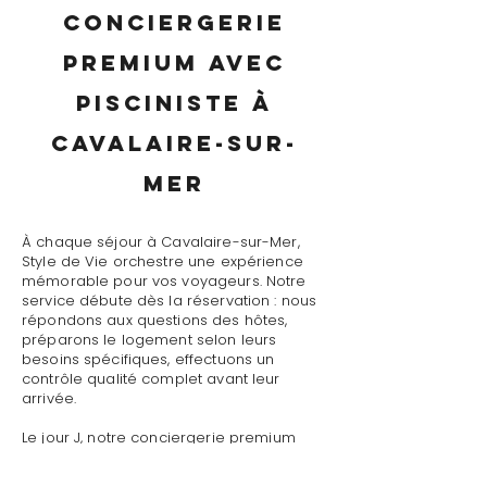
conciergerie
premium avec
pisciniste à
Cavalaire-sur-
Mer
À chaque séjour à Cavalaire-sur-Mer,
Style de Vie orchestre une expérience
mémorable pour vos voyageurs. Notre
service débute dès la réservation : nous
répondons aux questions des hôtes,
préparons le logement selon leurs
besoins spécifiques, effectuons un
contrôle qualité complet avant leur
arrivée.
Le jour J, notre conciergerie premium
avec pisciniste à Cavalaire-sur-Mer
assure un accueil personnalisé avec