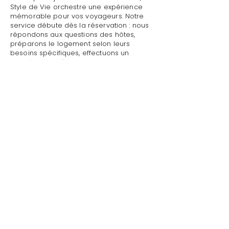
Style de Vie orchestre une expérience
mémorable pour vos voyageurs. Notre
service débute dès la réservation : nous
répondons aux questions des hôtes,
préparons le logement selon leurs
besoins spécifiques, effectuons un
contrôle qualité complet avant leur
arrivée.
Mettre sa villa/maison en location avec
gestion des équipements à Cavalaire-
sur-Mer : Style de Vie assure un accueil
personnalisé avec présentation détaillée
du logement, remise des clés et des
accès, explication du fonctionnement
des équipements (climatisation, piscine,
système audio, WiFi).
Mettre sa villa/maison en location avec
gestion des équipements à Cavalaire-
sur-Mer par Style de Vie est une garantie
pour toute demande : dépannage
technique, recommandations de
restaurants, organisation d'activités,
livraison de courses.