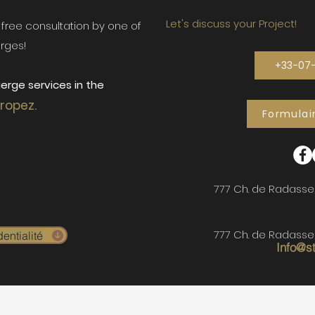
Let's discuss your Project!
ur free consultation by one of
rges!
+33-07
erge services in the
Tropez.
Formulai
777 Ch. de Radasse
777 Ch. de Radasse
entialité
Info@s