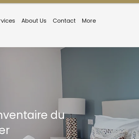
rvices
About Us
Contact
More
inventaire du
er