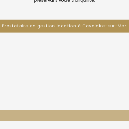
préservant votre tranquillité.
Prestataire en gestion location à Cavalaire-sur-Mer