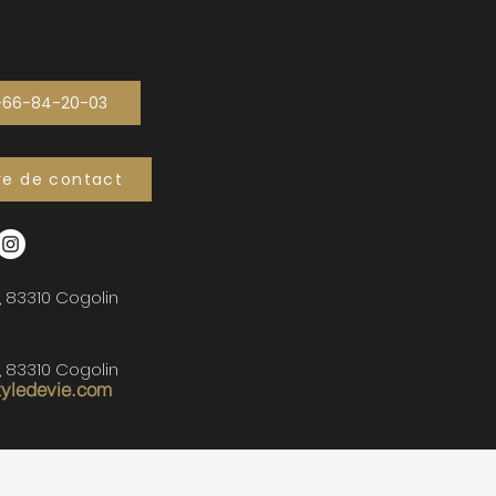
-66-84-20-03
re de contact
, 83310 Cogolin
, 83310 Cogolin
tyledevie.com