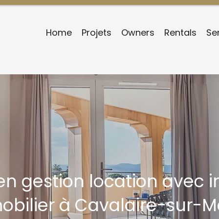
Home
Projets
Owners
Rentals
Se
en gestion location avec 
obilier à Cavalaire-sur-M