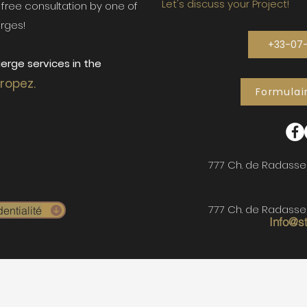
Let's discuss your Project!
ur free consultation by one of
rges!
+33-07
erge services in the
Tropez.
Formulai
777 Ch. de Radasse
777 Ch. de Radasse
entialité
Info@s