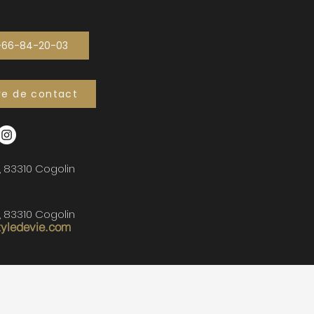
-66-84-20-03
re de contact
, 83310 Cogolin
, 83310 Cogolin
tyledevie.com