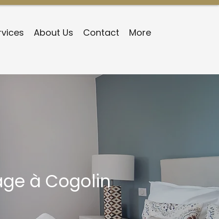
rvices
About Us
Contact
More
age à Cogolin