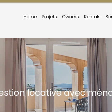
Home
Projets
Owners
Rentals
Se
stion locative avec mén