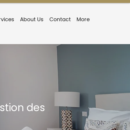
rvices
About Us
Contact
More
stion des