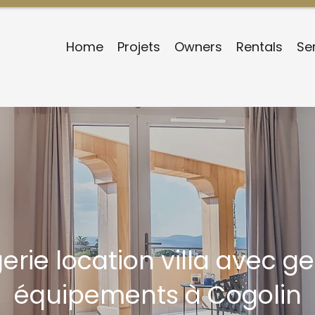
Home
Projets
Owners
Rentals
Se
erie location villa avec ge
équipements à Cogolin