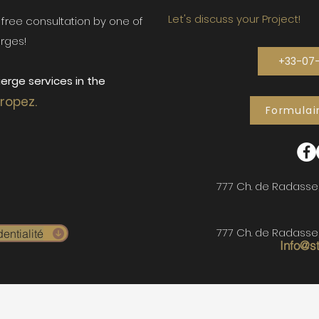
Let's discuss your Project!
ur free consultation by one of
rges!
+33-07
erge services in the
Tropez.
Formulai
777 Ch. de Radasse
777 Ch. de Radasse
entialité
Info@s