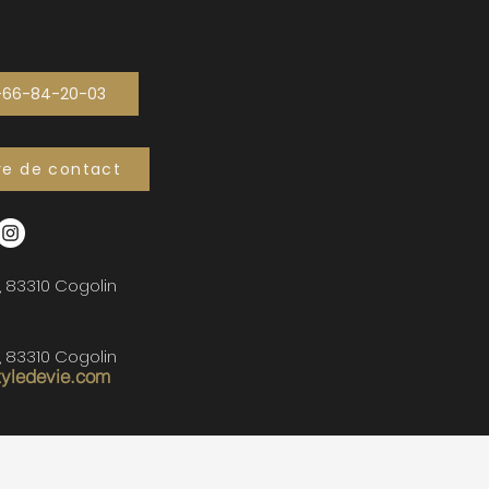
-66-84-20-03
re de contact
, 83310 Cogolin
, 83310 Cogolin
tyledevie.com