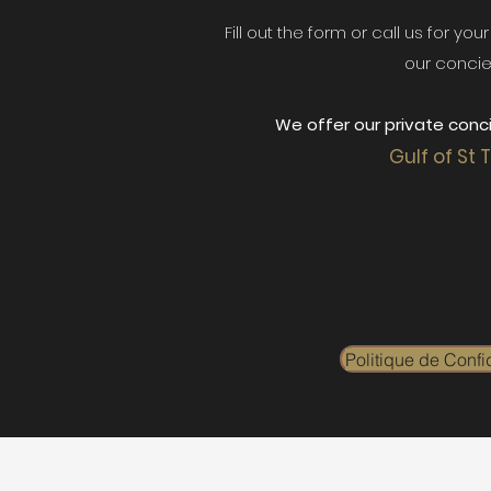
Fill out the form or call us for yo
our concie
We offer our private conci
Gulf of St 
Politique de Confid