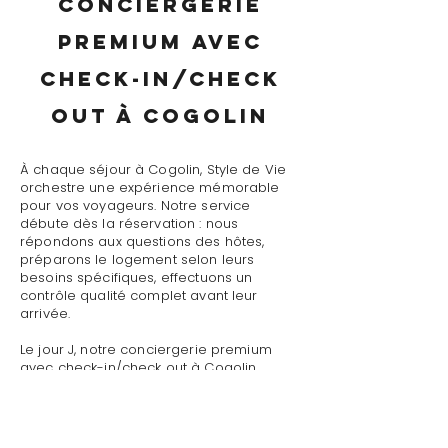
conciergerie
premium avec
check-in/check
out à Cogolin
À chaque séjour à Cogolin, Style de Vie
orchestre une expérience mémorable
pour vos voyageurs. Notre service
débute dès la réservation : nous
répondons aux questions des hôtes,
préparons le logement selon leurs
besoins spécifiques, effectuons un
contrôle qualité complet avant leur
arrivée.
Le jour J, notre conciergerie premium
avec check-in/check out à Cogolin
assure un accueil personnalisé avec
présentation détaillée du logement,
remise des clés et des accès, explication
du fonctionnement des équipements