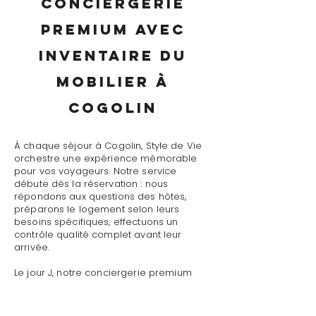
conciergerie
premium avec
inventaire du
mobilier à
Cogolin
À chaque séjour à Cogolin, Style de Vie
orchestre une expérience mémorable
pour vos voyageurs. Notre service
débute dès la réservation : nous
répondons aux questions des hôtes,
préparons le logement selon leurs
besoins spécifiques, effectuons un
contrôle qualité complet avant leur
arrivée.
Le jour J, notre conciergerie premium
avec inventaire du mobilier à Cogolin
assure un accueil personnalisé avec
présentation détaillée du logement,