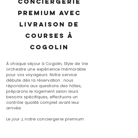
conciergerie
premium avec
livraison de
courses à
Cogolin
À chaque séjour à Cogolin, Style de Vie
orchestre une expérience mémorable
pour vos voyageurs. Notre service
débute dès la réservation : nous
répondons aux questions des hôtes,
préparons le logement selon leurs
besoins spécifiques, effectuons un
contrôle qualité complet avant leur
arrivée.
Le jour J, notre conciergerie premium
avec livraison de courses à Cogolin
assure un accueil personnalisé avec
présentation détaillée du logement,