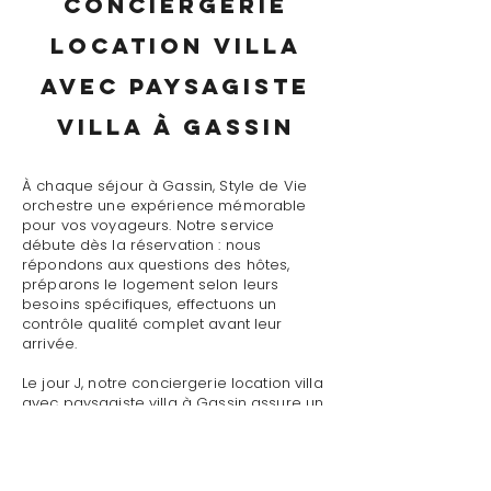
conciergerie
location villa
avec paysagiste
villa à Gassin
À chaque séjour à Gassin, Style de Vie
orchestre une expérience mémorable
pour vos voyageurs. Notre service
débute dès la réservation : nous
répondons aux questions des hôtes,
préparons le logement selon leurs
besoins spécifiques, effectuons un
contrôle qualité complet avant leur
arrivée.
Le jour J, notre conciergerie location villa
avec paysagiste villa à Gassin assure un
accueil personnalisé avec présentation
détaillée du logement, remise des clés
et des accès, explication du
fonctionnement des équipements