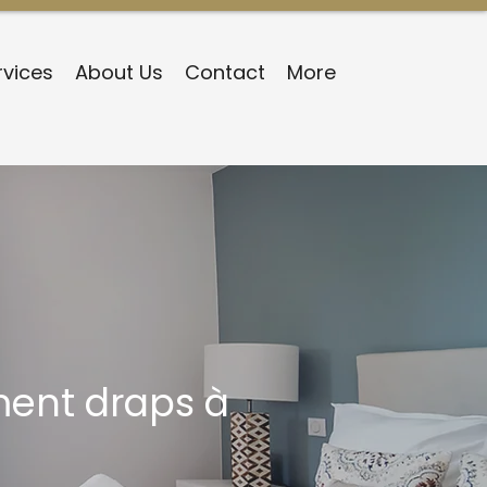
rvices
About Us
Contact
More
ent draps à