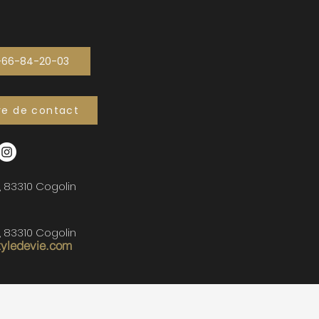
-66-84-20-03
re de contact
, 83310 Cogolin
, 83310 Cogolin
tyledevie.com