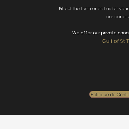
Fill out the form or call us for yo
our concie
We offer our private conci
Gulf of St 
Politique de Confid