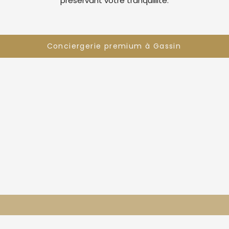
préservant votre tranquillité.
Conciergerie premium à Gassin