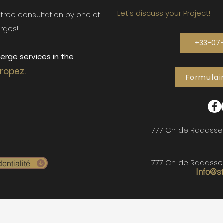
Let's discuss your Project!
ur free consultation by one of
rges!
+33-07
erge services in the
Tropez.
Formulai
777 Ch. de Radasse
777 Ch. de Radasse
entialité
Info@s