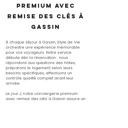
premium avec
remise des clés à
Gassin
À chaque séjour à Gassin, Style de Vie
orchestre une expérience mémorable
pour vos voyageurs. Notre service
débute dès la réservation : nous
répondons aux questions des hôtes,
préparons le logement selon leurs
besoins spécifiques, effectuons un
contrôle qualité complet avant leur
arrivée.
Le jour J, notre conciergerie premium
avec remise des clés à Gassin assure un
accueil personnalisé avec présentation
détaillée du logement, remise des clés
et des accès, explication du
fonctionnement des équipements
(climatisation, piscine, système audio,