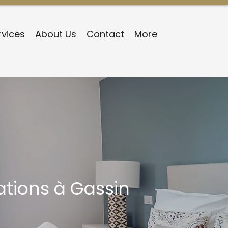
rvices
About Us
Contact
More
ations à Gassin