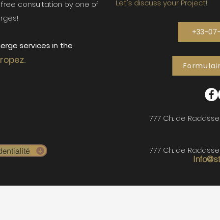
Let's discuss your Project!
ur free consultation by one of
rges!
+33-07
erge services in the
Tropez.
Formulai
777 Ch. de Radasse
777 Ch. de Radasse
entialité
Info@s