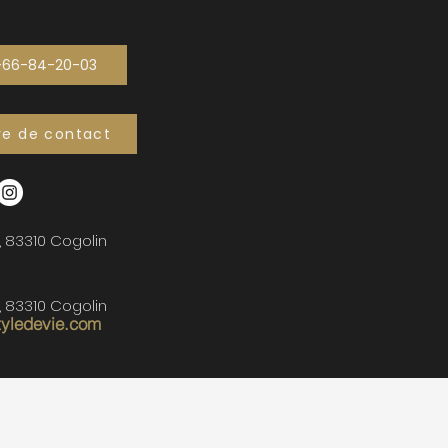
-66-84-20-03
re de contact
, 83310 Cogolin
, 83310 Cogolin
tyledevie.com