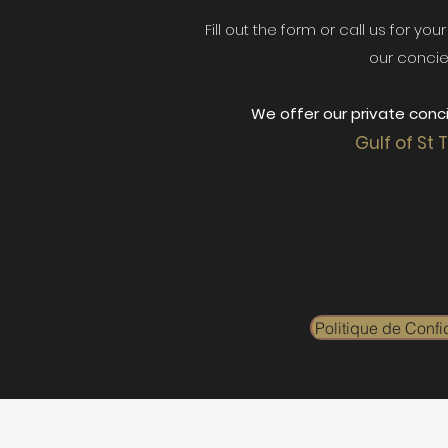
Fill out the form or call us for yo
our concie
We offer our private conci
Gulf of St 
Politique de Confid