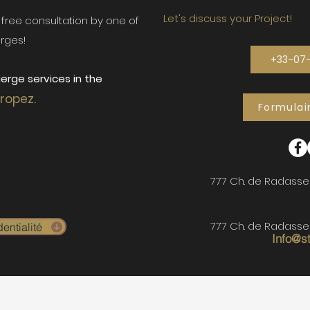
Let's discuss your Project!
ur free consultation by one of
rges!
+33-07
erge services in the
Tropez.
Formulai
777 Ch. de Radasse
777 Ch. de Radasse
entialité
Info@s