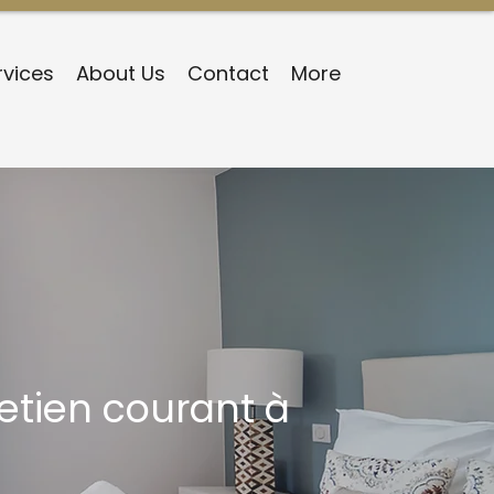
rvices
About Us
Contact
More
retien courant à