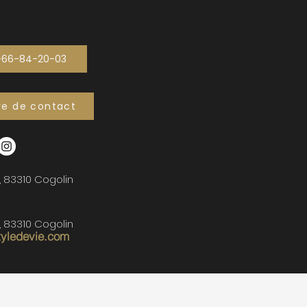
-66-84-20-03
re de contact
, 83310 Cogolin
, 83310 Cogolin
tyledevie.com