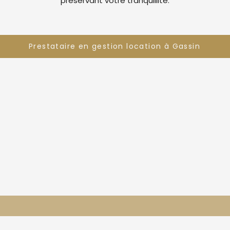
préservant votre tranquillité.
Prestataire en gestion location à Gassin