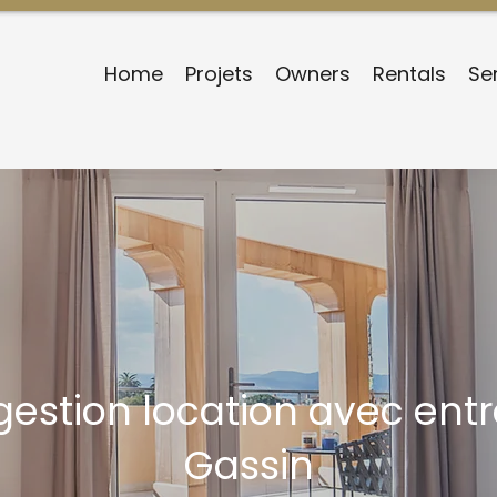
Home
Projets
Owners
Rentals
Se
gestion location avec ent
Gassin