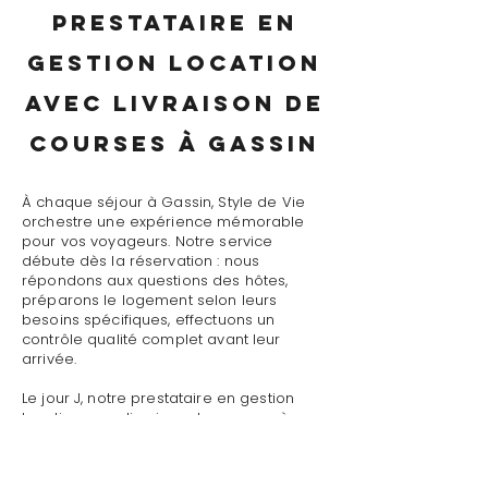
prestataire en
gestion location
avec livraison de
courses à Gassin
À chaque séjour à Gassin, Style de Vie
orchestre une expérience mémorable
pour vos voyageurs. Notre service
débute dès la réservation : nous
répondons aux questions des hôtes,
préparons le logement selon leurs
besoins spécifiques, effectuons un
contrôle qualité complet avant leur
arrivée.
Le jour J, notre prestataire en gestion
location avec livraison de courses à
Gassin assure un accueil personnalisé
avec présentation détaillée du logement,
remise des clés et des accès, explication