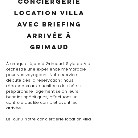
conciergerie
location villa
avec briefing
arrivée à
Grimaud
À chaque séjour à Grimaud, Style de Vie
orchestre une expérience mémorable
pour vos voyageurs. Notre service
débute dès la réservation : nous
répondons aux questions des hôtes,
préparons le logement selon leurs
besoins spécifiques, effectuons un
contrôle qualité complet avant leur
arrivée.
Le jour J, notre conciergerie location villa
avec briefing arrivée à Grimaud assure
un accueil personnalisé avec
présentation détaillée du logement,