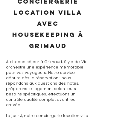
conciergerie
location villa
avec
housekeeping à
Grimaud
À chaque séjour à Grimaud, Style de Vie
orchestre une expérience mémorable
pour vos voyageurs. Notre service
débute dès la réservation : nous
répondons aux questions des hôtes,
préparons le logement selon leurs
besoins spécifiques, effectuons un
contrôle qualité complet avant leur
arrivée.
Le jour J, notre conciergerie location villa
avec housekeeping à Grimaud assure un
accueil personnalisé avec présentation
détaillée du logement, remise des clés