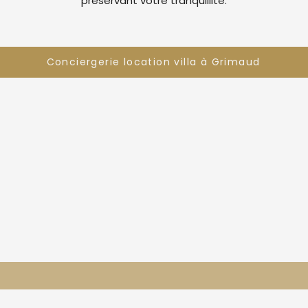
préservant votre tranquillité.
Conciergerie location villa à Grimaud