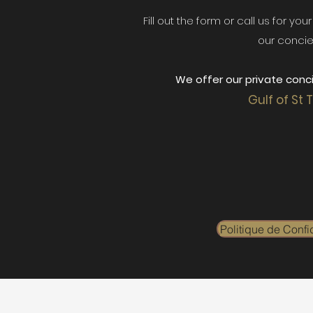
Fill out the form or call us for yo
our concie
We offer our private conci
Gulf of St 
Politique de Confid