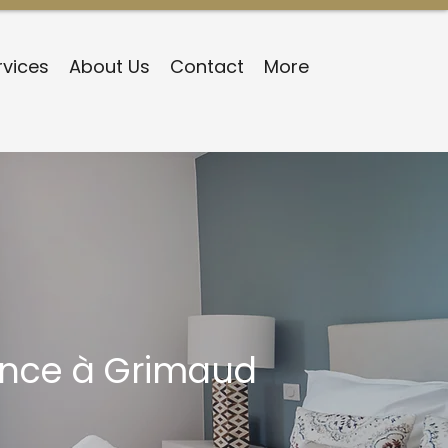
rvices
About Us
Contact
More
lance à Grimaud