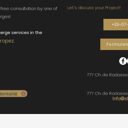
Let's discuss your Project!
ur free consultation by one of
rges!
+33-07
erge services in the
Tropez.
Formulai
777 Ch. de Radasse
777 Ch. de Radasse
entialité
Info@s