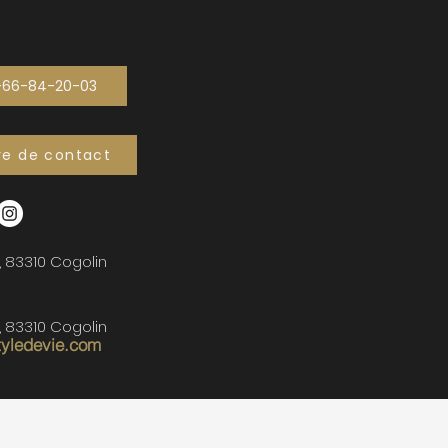
-66-84-20-03
re de contact
, 83310 Cogolin
, 83310 Cogolin
tyledevie.com