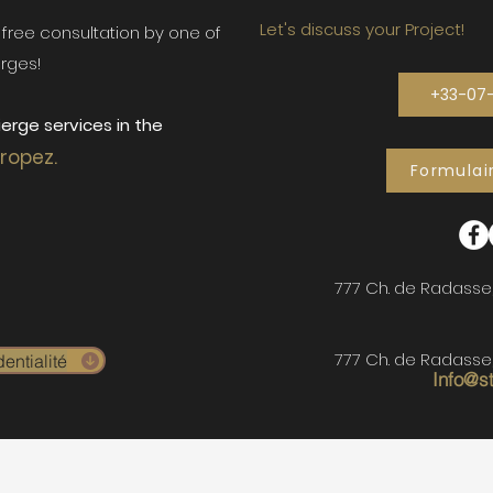
Let's discuss your Project!
ur free consultation by one of
rges!
+33-07
erge services in the
Tropez.
Formulai
777 Ch. de Radasse
777 Ch. de Radasse
entialité
Info@s