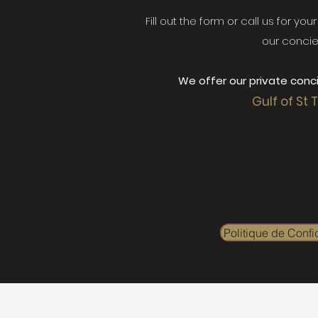
Fill out the form or call us for yo
our concie
We offer our private conci
Gulf of St 
Politique de Confid