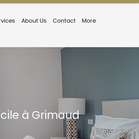
rvices
About Us
Contact
More
cile à Grimaud