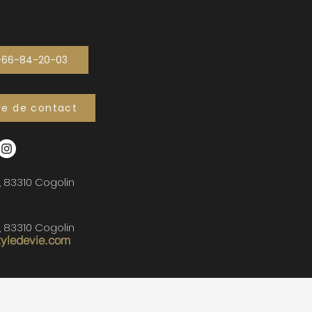
-66-84-20-03
re de contact
, 83310 Cogolin
, 83310 Cogolin
tyledevie.com