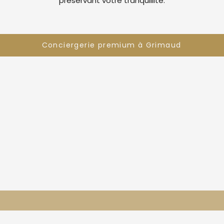
préservant votre tranquillité.
Conciergerie premium à Grimaud