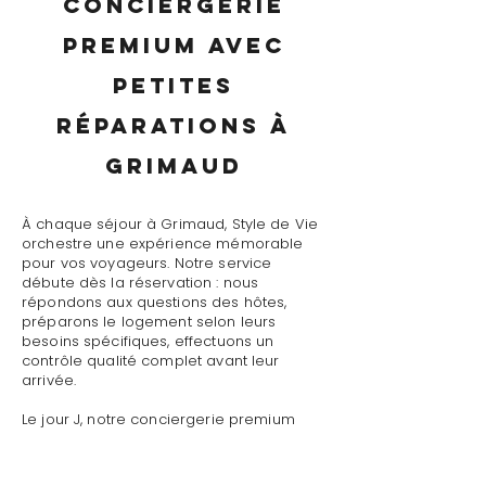
conciergerie
premium avec
petites
réparations à
Grimaud
À chaque séjour à Grimaud, Style de Vie
orchestre une expérience mémorable
pour vos voyageurs. Notre service
débute dès la réservation : nous
répondons aux questions des hôtes,
préparons le logement selon leurs
besoins spécifiques, effectuons un
contrôle qualité complet avant leur
arrivée.
Le jour J, notre conciergerie premium
avec petites réparations à Grimaud
assure un accueil personnalisé avec
présentation détaillée du logement,