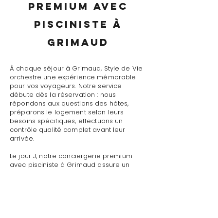
premium avec
pisciniste à
Grimaud
À chaque séjour à Grimaud, Style de Vie
orchestre une expérience mémorable
pour vos voyageurs. Notre service
débute dès la réservation : nous
répondons aux questions des hôtes,
préparons le logement selon leurs
besoins spécifiques, effectuons un
contrôle qualité complet avant leur
arrivée.
Le jour J, notre conciergerie premium
avec pisciniste à Grimaud assure un
accueil personnalisé avec présentation
détaillée du logement, remise des clés
et des accès, explication du
fonctionnement des équipements
(climatisation, piscine, système audio,
WiFi).