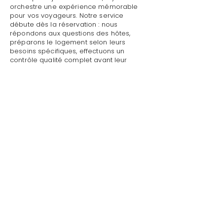
orchestre une expérience mémorable
pour vos voyageurs. Notre service
débute dès la réservation : nous
répondons aux questions des hôtes,
préparons le logement selon leurs
besoins spécifiques, effectuons un
contrôle qualité complet avant leur
arrivée.
Mettre sa villa/maison en location avec
conseil en décoration d'intérieurs à
Grimaud : Style de Vie assure un accueil
personnalisé avec présentation détaillée
du logement, remise des clés et des
accès, explication du fonctionnement
des équipements (climatisation, piscine,
système audio, WiFi).
Mettre sa villa/maison en location avec
conseil en décoration d'intérieurs à
Grimaud par Style de Vie est une
garantie pour toute demande :
dépannage technique,
recommandations de restaurants,
organisation d'activités, livraison de