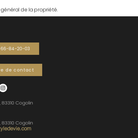
t général de la propriété.
-66-84-20-03
re de contact
, 83310 Cogolin
, 83310 Cogolin
tyledevie.com