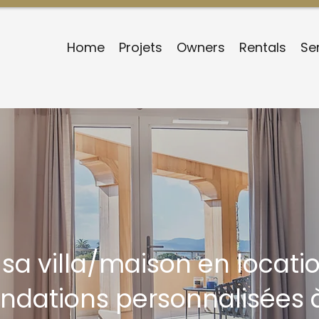
Home
Projets
Owners
Rentals
Se
 sa villa/maison en locati
dations personnalisées 