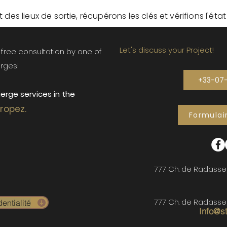
des lieux de sortie, récupérons les clés et vérifions l'éta
Let's discuss your Project!
ur free consultation by one of
rges!
+33-07
erge services in the
Tropez.
Formulai
777 Ch. de Radasse
777 Ch. de Radasse
entialité
Info@s