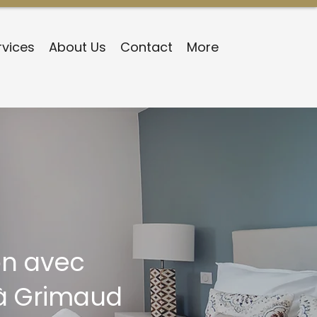
rvices
About Us
Contact
More
on avec
à Grimaud