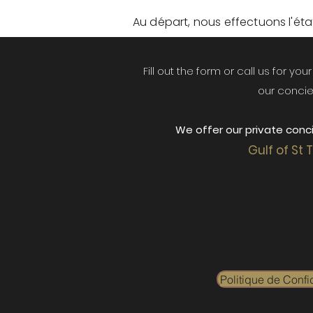
Au départ, nous effectuons l'état 
Fill out the form or call us for yo
our concie
We offer our private conci
Gulf of St 
Politique de Confid