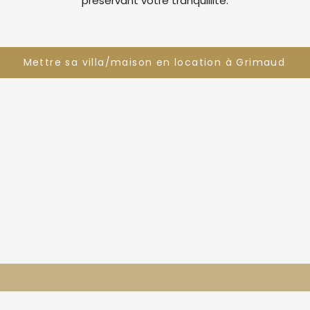
préservant votre tranquillité.
Mettre sa villa/maison en location à Grimaud