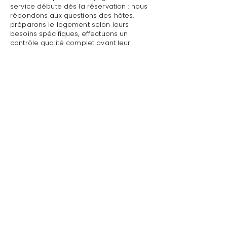
service débute dès la réservation : nous
répondons aux questions des hôtes,
préparons le logement selon leurs
besoins spécifiques, effectuons un
contrôle qualité complet avant leur
arrivée.
Mettre sa villa/maison en location avec
rentabilité garantie à La Croix-Valmer :
Style de Vie assure un accueil
personnalisé avec présentation détaillée
du logement, remise des clés et des
accès, explication du fonctionnement
des équipements (climatisation, piscine,
système audio, WiFi).
Mettre sa villa/maison en location avec
rentabilité garantie à La Croix-Valmer
par Style de Vie est une garantie pour
toute demande : dépannage technique,
recommandations de restaurants,
organisation d'activités, livraison de
courses.
Au départ, nous effectuons l'état des