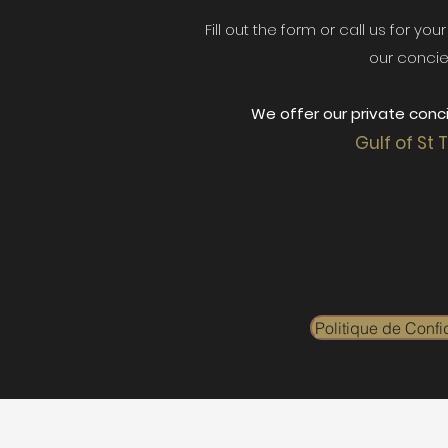
Fill out the form or call us for yo
our concie
We offer our private conci
Gulf of St 
Politique de Confid