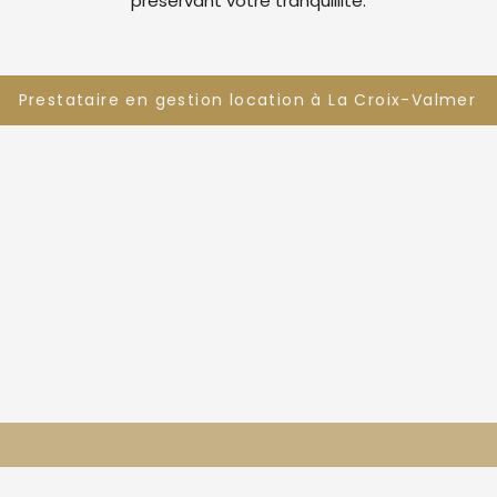
préservant votre tranquillité.
Prestataire en gestion location à La Croix-Valmer