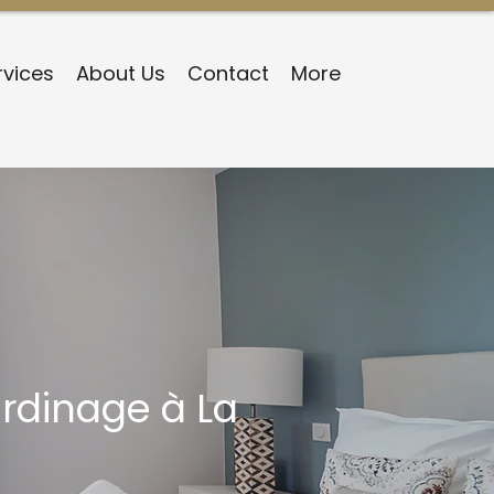
rvices
About Us
Contact
More
ardinage à La