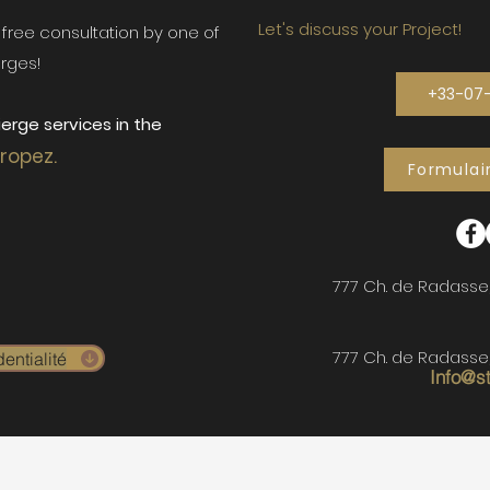
Let's discuss your Project!
ur free consultation by one of
rges!
+33-07
erge services in the
Tropez.
Formulai
777 Ch. de Radasse
777 Ch. de Radasse
entialité
Info@s