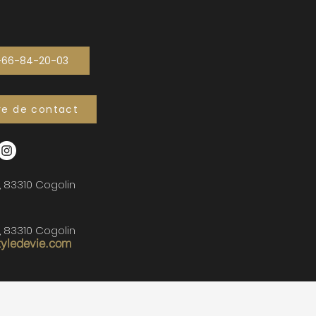
-66-84-20-03
re de contact
, 83310 Cogolin
, 83310 Cogolin
tyledevie.com