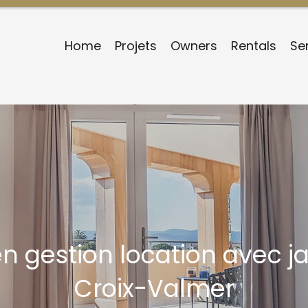
Home
Projets
Owners
Rentals
Se
en gestion location avec j
Croix-Valmer