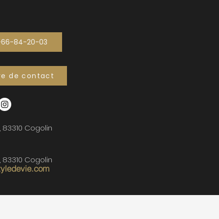
-66-84-20-03
re de contact
, 83310 Cogolin
, 83310 Cogolin
tyledevie.com