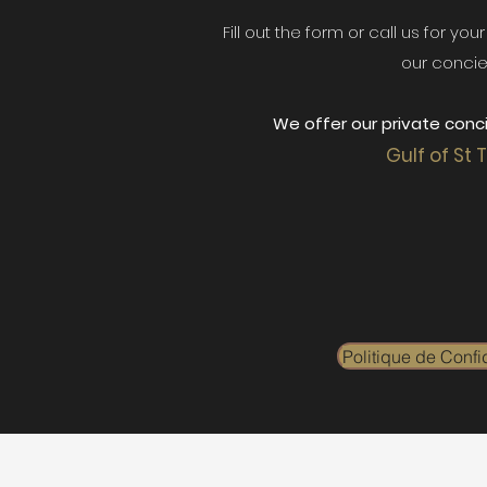
Fill out the form or call us for yo
our concie
We offer our private conci
Gulf of St 
Politique de Confid