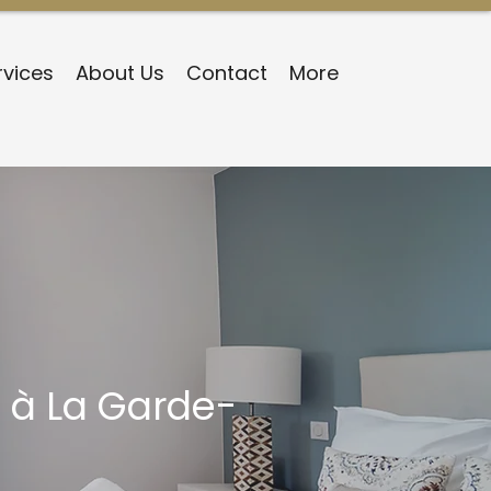
rvices
About Us
Contact
More
 à La Garde-