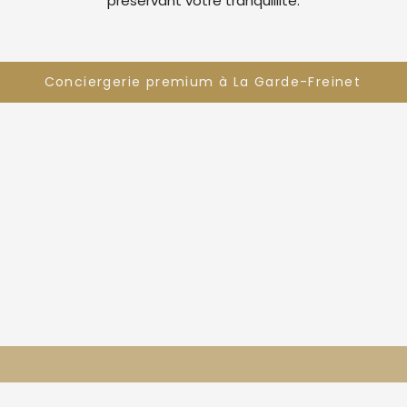
préservant votre tranquillité.
Conciergerie premium à La Garde-Freinet