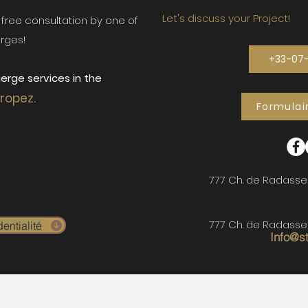
Let's discuss your Project!
ur free consultation by one of
rges!
+33-07
erge services in the
Tropez.
Formulai
777 Ch. de Radasse
777 Ch. de Radasse
entialité
Info@s