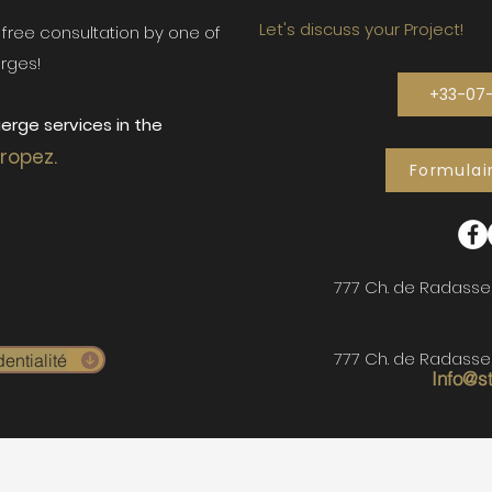
Let's discuss your Project!
ur free consultation by one of
rges!
+33-07
erge services in the
Tropez.
Formulai
777 Ch. de Radasse
777 Ch. de Radasse
entialité
Info@s