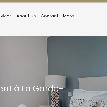
rvices
About Us
Contact
More
nt à La Garde-