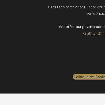
Fill out the form or call us for yo
our concie
We offer our private conci
Gulf of St 
Politique de Confid