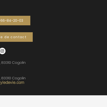
-66-84-20-03
re de contact
, 83310 Cogolin
, 83310 Cogolin
tyledevie.com