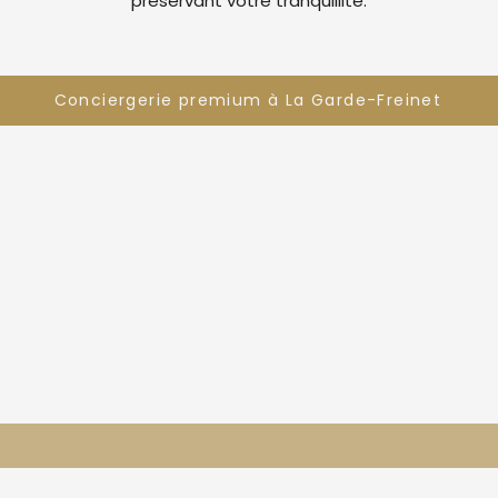
préservant votre tranquillité.
Conciergerie premium à La Garde-Freinet