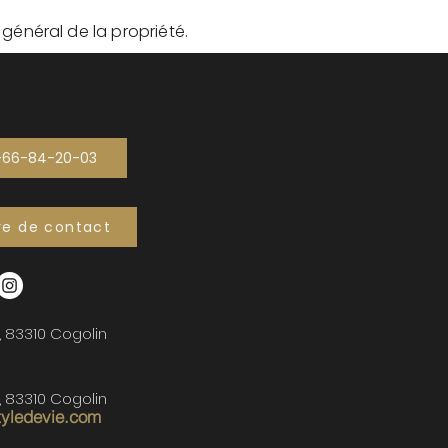
t général de la propriété.
-66-84-20-03
re de contact
, 83310 Cogolin
, 83310 Cogolin
tyledevie.com