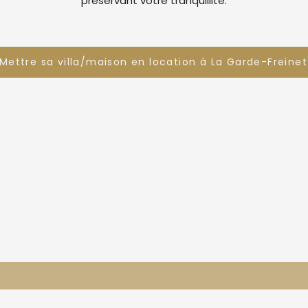
préservant votre tranquillité.
Mettre sa villa/maison en location à La Garde-Freinet