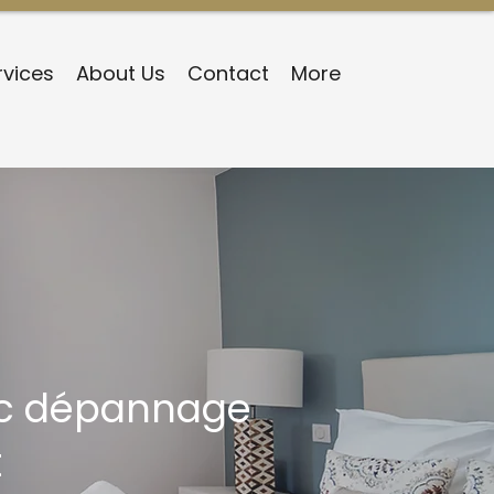
rvices
About Us
Contact
More
vec dépannage
t