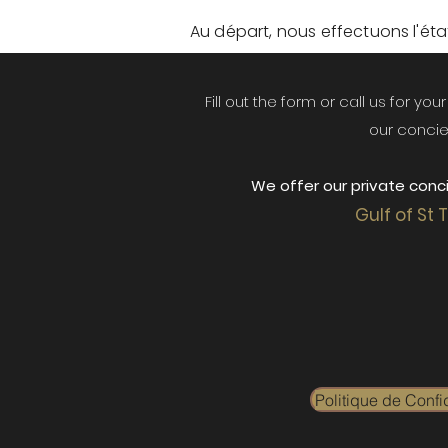
Au départ, nous effectuons l'état 
Fill out the form or call us for yo
our concie
We offer our private conci
Gulf of St 
Politique de Confid