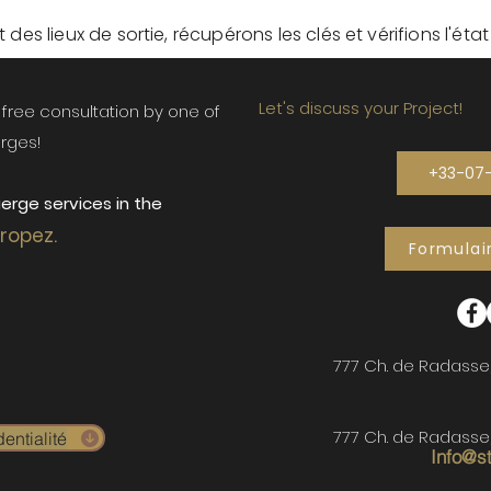
des lieux de sortie, récupérons les clés et vérifions l'éta
Let's discuss your Project!
ur free consultation by one of
rges!
+33-07
erge services in the
Tropez.
Formulai
777 Ch. de Radasse
777 Ch. de Radasse
entialité
Info@s