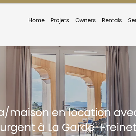
Home
Projets
Owners
Rentals
Se
lla/maison en location a
urgent à La Garde-Freine